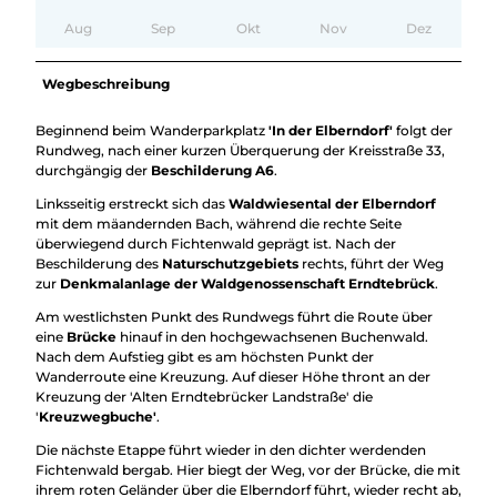
Aug
Sep
Okt
Nov
Dez
Wegbeschreibung
Beginnend beim Wanderparkplatz
'In der Elberndorf'
folgt der
Rundweg, nach einer kurzen Überquerung der Kreisstraße 33,
durchgängig der
Beschilderung A6
.
Linksseitig erstreckt sich das
Waldwiesental der Elberndorf
mit dem mäandernden Bach, während die rechte Seite
überwiegend durch Fichtenwald geprägt ist. Nach der
Beschilderung des
Naturschutzgebiets
rechts, führt der Weg
zur
Denkmalanlage der Waldgenossenschaft Erndtebrück
.
Am westlichsten Punkt des Rundwegs führt die Route über
eine
Brücke
hinauf in den hochgewachsenen Buchenwald.
Nach dem Aufstieg gibt es am höchsten Punkt der
Wanderroute eine Kreuzung. Auf dieser Höhe thront an der
Kreuzung der 'Alten Erndtebrücker Landstraße' die
'
Kreuzwegbuche'
.
Die nächste Etappe führt wieder in den dichter werdenden
Fichtenwald bergab. Hier biegt der Weg, vor der Brücke, die mit
ihrem roten Geländer über die Elberndorf führt, wieder recht ab,