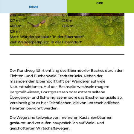
Überblick
GPX
Camping &
Route
Nachhaltig
Wohnmobil
2:16 h
8,73 km
bei uns
Trekkingplätze
© Tanja Evers, Touristikverband Siegen-Wittgen
© Tourismus NRW e.V. |
CC-BY-SA
127 m
126 m
unterwegs
stein e.V. |
CC-BY-SA
480 m
606 m
126 m
Start: Wanderparkplatz 'In der Elberndorf'
Ziel: Wanderparkplatz 'In der Elberndorf'
© Tourismus NRW e.V.
Der Rundweg führt entlang des Elberndorfer Baches durch den
Fichten- und Buchenwald Erndtebrücks. Neben der
mäandernden Elberndorf trifft der Wanderer auf viele
Naturattraktionen. Auf der Bachseite wechseln magere
Bergmähwiesen, Borstgrasrasen oder extrem seltene
Übergangs- und Schwingrasenmoore das Erscheinungsbild ab.
Vereinzelt gibt es hier Teichflächen, die von unterschiedlichen
Tierarten bewohnt werden.
Die Wege sind teilweise von mehreren Kastanienbäumen
gesäumt und verlaufen hauptsächlich auf Wald- und
geschotterten Wirtschaftswegen.