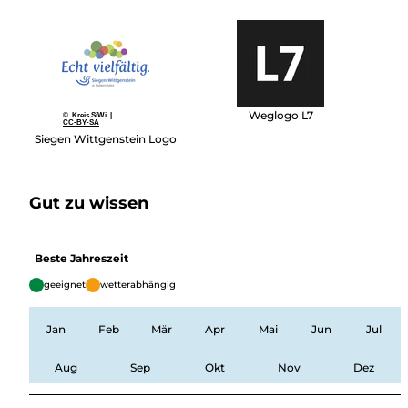
Weglogo L7
© Kreis SiWi |
CC-BY-SA
Siegen Wittgenstein Logo
Gut zu wissen
Beste Jahreszeit
geeignet
wetterabhängig
Jan
Feb
Mär
Apr
Mai
Jun
Jul
Aug
Sep
Okt
Nov
Dez