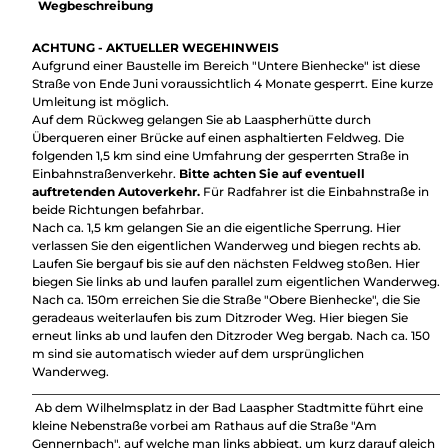
Wegbeschreibung
ACHTUNG - AKTUELLER WEGEHINWEIS
Aufgrund einer Baustelle im Bereich "Untere Bienhecke" ist diese
Straße von Ende Juni voraussichtlich 4 Monate gesperrt. Eine kurze
Umleitung ist möglich.
Auf dem Rückweg gelangen Sie ab Laaspherhütte durch
Überqueren einer Brücke auf einen asphaltierten Feldweg. Die
folgenden 1,5 km sind eine Umfahrung der gesperrten Straße in
Einbahnstraßenverkehr.
Bitte achten Sie auf eventuell
auftretenden Autoverkehr.
Für Radfahrer ist die Einbahnstraße in
beide Richtungen befahrbar.
Nach ca. 1,5 km gelangen Sie an die eigentliche Sperrung. Hier
verlassen Sie den eigentlichen Wanderweg und biegen rechts ab.
Laufen Sie bergauf bis sie auf den nächsten Feldweg stoßen. Hier
biegen Sie links ab und laufen parallel zum eigentlichen Wanderweg.
Nach ca. 150m erreichen Sie die Straße "Obere Bienhecke", die Sie
geradeaus weiterlaufen bis zum Ditzroder Weg. Hier biegen Sie
erneut links ab und laufen den Ditzroder Weg bergab. Nach ca. 150
m sind sie automatisch wieder auf dem ursprünglichen
Wanderweg.
____________________________________________________________________
Ab dem Wilhelmsplatz in der Bad Laaspher Stadtmitte führt eine
kleine Nebenstraße vorbei am Rathaus auf die Straße "Am
Gennernbach", auf welche man links abbiegt, um kurz darauf gleich