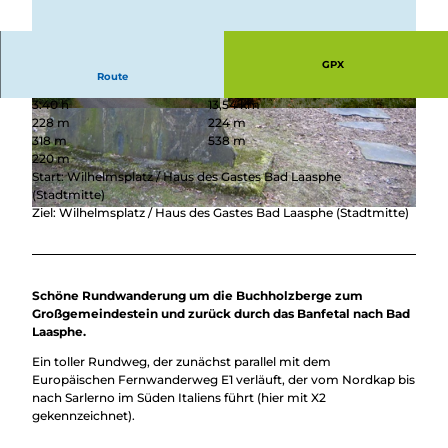
Überblick
Camping &
Nachhaltig
Wohnmobil
bei uns
Trekkingplätze
GPX
unterwegs
Route
3:40 h
13,54 km
© TKS Bad Laasphe GmbH
© TKS Bad Laasphe GmbH
228 m
224 m
318 m
538 m
220 m
Start: Wilhelmsplatz / Haus des Gastes Bad Laasphe
(Stadtmitte)
Ziel: Wilhelmsplatz / Haus des Gastes Bad Laasphe (Stadtmitte)
© TKS Bad Laasphe GmbH
Schöne Rundwanderung um die Buchholzberge zum
Großgemeindestein und zurück durch das Banfetal nach Bad
Laasphe.
Ein toller Rundweg, der zunächst parallel mit dem
Europäischen Fernwanderweg E1 verläuft, der vom Nordkap bis
nach Sarlerno im Süden Italiens führt (hier mit X2
gekennzeichnet).