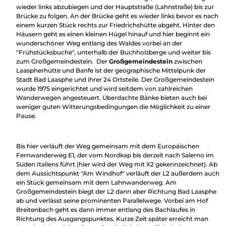
wieder links abzubiegen und der Hauptstraße (Lahnstraße) bis zur
Brücke zu folgen. An der Brücke geht es wieder links bevor es nach
einem kurzen Stück rechts zur Friedrichshütte abgeht. Hinter den
Häusern geht es einen kleinen Hügel hinauf und hier beginnt ein
wunderschöner Weg entlang des Waldes vorbei an der
"Frühstücksbuche", unterhalb der Buchholzberge und weiter bis
zum Großgemeindestein. Der
Großgemeindestein
zwischen
Laaspherhütte und Banfe ist der geographische Mittelpunk der
Stadt Bad Laasphe und ihrer 24 Ortsteile. Der Großgemeindestein
wurde 1975 eingerichtet und wird seitdem von zahlreichen
Wanderwegen angesteuert. Überdachte Bänke bieten auch bei
weniger guten Witterungsbedingungen die Möglichkeit zu einer
Pause.
Bis hier verläuft der Weg gemeinsam mit dem Europäischen
Fernwanderweg E1, der vom Nordkap bis derzeit nach Salerno im
Süden Italiens führt (hier wird der Weg mit X2 gekennzeichnet). Ab
dem Aussichtspunkt "Am Windhof" verläuft der L2 außerdem auch
ein Stück gemeinsam mit dem Lahnwanderweg. Am
Großgemeindestein biegt der L2 dann aber Richtung Bad Laasphe
ab und verlässt seine prominenten Parallelwege. Vorbei am Hof
Breitenbach geht es dann immer entlang des Bachlaufes in
Richtung des Ausgangspunktes. Kurze Zeit später erreicht man