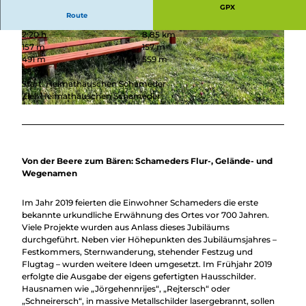
Überblick
GPX
Camping &
Route
Nachhaltig
Wohnmobil
2:20 h
8,85 km
bei uns
Trekkingplätze
© Heimat- und Verkehrsverein Schameder e. V. |
© Heimat- und Verkehrsverein Schameder e. V. |
157 m
157 m
unterwegs
CC-BY-SA
CC-BY-SA
491 m
559 m
68 m
Start: Heimathäuschen Schameder
Ziel: Heimathäuschen Schameder
© Heimat- und Verkehrsverein Schameder e. V. |
CC-BY-SA
Von der Beere zum Bären: Schameders Flur-, Gelände- und
Wegenamen
Im Jahr 2019 feierten die Einwohner Schameders die erste
bekannte urkundliche Erwähnung des Ortes vor 700 Jahren.
Viele Projekte wurden aus Anlass dieses Jubiläums
durchgeführt. Neben vier Höhepunkten des Jubiläumsjahres –
Festkommers, Sternwanderung, stehender Festzug und
Flugtag – wurden weitere Ideen umgesetzt. Im Frühjahr 2019
erfolgte die Ausgabe der eigens gefertigten Hausschilder.
Hausnamen wie „Jörgehennrijes“, „Rejtersch“ oder
„Schneirersch“, in massive Metallschilder lasergebrannt, sollen