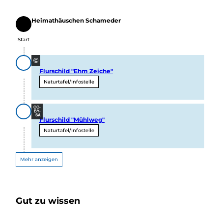
Heimathäuschen Schameder
Start
Start
©
Flurschild "Ehm Zeiche"
Naturtafel/Infostelle
CC-
BY-
SA
Flurschild "Mühlweg"
Naturtafel/Infostelle
Mehr anzeigen
Gut zu wissen