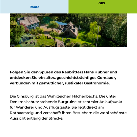
Überblick
GPX
Camping &
Route
Nachhaltig
Wohnmobil
2:00 h
6,35 km
bei uns
Trekkingplätze
© Rothaarsteigverein e.V. / Räther |
CC-BY-SA
© Stadt Hilchenbach |
CC-BY-SA
291 m
63 m
unterwegs
352 m
609 m
257 m
Start: Hilchenbach Markt
Ziel: Ginsburg
© Klaus-Peter Kappest, Stadt Hilchenbach |
CC-BY
Folgen Sie den Spuren des Raubritters Hans Hübner und
entdecken Sie ein altes, geschichtsträchtiges Gemäuer,
verbunden mit gemütlicher, rustikaler Gastronomie.
Die Ginsburg ist das Wahrzeichen Hilchenbachs. Die unter
Denkmalschutz stehende Burgruine ist zentraler Anlaufpunkt
für Wanderer und Ausflugsgäste. Sie liegt direkt am
Rothaarsteig und verschafft ihren Besuchern die wohl schönste
Aussicht entlang der Strecke.