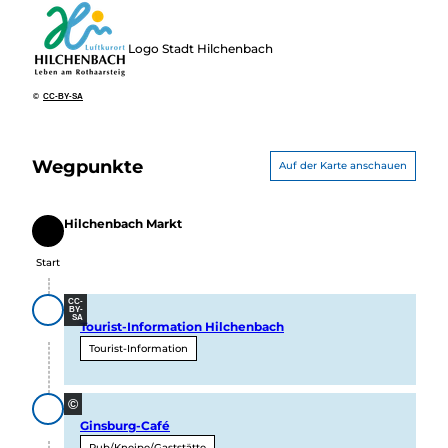
Logo Stadt Hilchenbach
©
CC-BY-SA
Wegpunkte
Auf der Karte anschauen
Hilchenbach Markt
Start
Start
CC-
BY-
SA
Tourist-Information Hilchenbach
Tourist-Information
©
Ginsburg-Café
Pub/Kneipe/Gaststätte