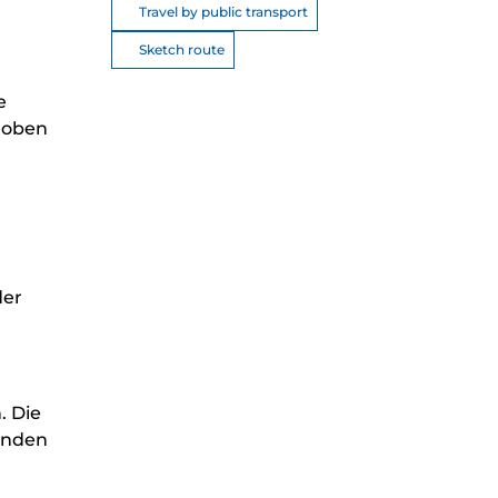
Travel by public transport
Sketch route
e
 oben
der
. Die
renden