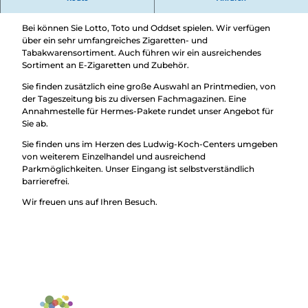
Überblick
Presse Bretz!
Camping &
Nachhaltig
Wohnmobil
Bei können Sie Lotto, Toto und Oddset spielen. Wir verfügen
bei uns
Trekkingplätze
über ein sehr umfangreiches Zigaretten- und
unterwegs
Tabakwarensortiment. Auch führen wir ein ausreichendes
Sortiment an E-Zigaretten und Zubehör.
Sie finden zusätzlich eine große Auswahl an Printmedien, von
der Tageszeitung bis zu diversen Fachmagazinen. Eine
Annahmestelle für Hermes-Pakete rundet unser Angebot für
Sie ab.
Sie finden uns im Herzen des Ludwig-Koch-Centers umgeben
von weiterem Einzelhandel und ausreichend
Parkmöglichkeiten. Unser Eingang ist selbstverständlich
barrierefrei.
Wir freuen uns auf Ihren Besuch.