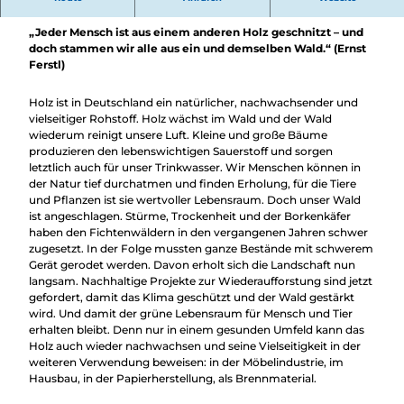
Überblick
Rohstoff Holz
Camping &
Nachhaltig
„Jeder Mensch ist aus einem anderen Holz geschnitzt – und
Wohnmobil
bei uns
doch stammen wir alle aus ein und demselben Wald.“ (Ernst
Trekkingplätze
unterwegs
Ferstl)
Holz ist in Deutschland ein natürlicher, nachwachsender und
vielseitiger Rohstoff. Holz wächst im Wald und der Wald
wiederum reinigt unsere Luft. Kleine und große Bäume
produzieren den lebenswichtigen Sauerstoff und sorgen
letztlich auch für unser Trinkwasser. Wir Menschen können in
der Natur tief durchatmen und finden Erholung, für die Tiere
und Pflanzen ist sie wertvoller Lebensraum. Doch unser Wald
ist angeschlagen. Stürme, Trockenheit und der Borkenkäfer
haben den Fichtenwäldern in den vergangenen Jahren schwer
zugesetzt. In der Folge mussten ganze Bestände mit schwerem
Gerät gerodet werden. Davon erholt sich die Landschaft nun
langsam. Nachhaltige Projekte zur Wiederaufforstung sind jetzt
gefordert, damit das Klima geschützt und der Wald gestärkt
wird. Und damit der grüne Lebensraum für Mensch und Tier
erhalten bleibt. Denn nur in einem gesunden Umfeld kann das
Holz auch wieder nachwachsen und seine Vielseitigkeit in der
weiteren Verwendung beweisen: in der Möbelindustrie, im
Hausbau, in der Papierherstellung, als Brennmaterial.