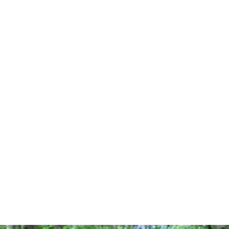
dern
ahren
ck
vergnüg
ugsziele
ck
adtouren