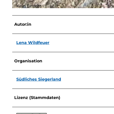
Kein Eintritt
© Gemeinde Wilnsdorf |
CC-BY
Autor:in
Lena Wildfeuer
Organisation
Südliches Siegerland
Lizenz (Stammdaten)