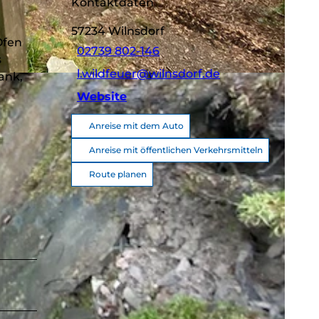
Kontaktdaten
57234
Wilnsdorf
Öfen
02739 802-146
s
l.wildfeuer@wilnsdorf.de
ank,
Website
Anreise mit dem Auto
Anreise mit öffentlichen Verkehrsmitteln
Route planen