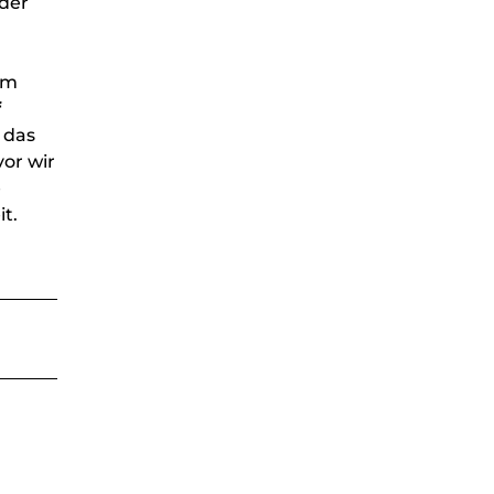
 der
em
f
 das
vor wir
e
t.