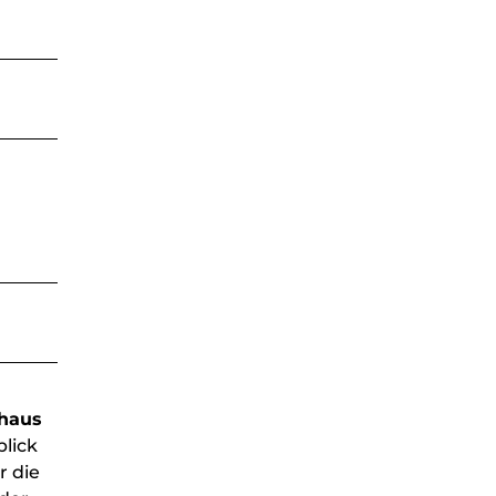
shaus
lick
r die