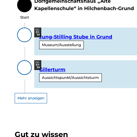
Dorfgemeinschaftshaus „Alte
Start
Kapellenschule“ in Hilchenbach-Grund
Start
CC-
BY-
SA
Jung-Stilling Stube in Grund
Museum/Ausstellung
CC-
BY-
SA
Gillerturm
Aussichtspunkt/Aussichtsturm
Mehr anzeigen
Gut zu wissen