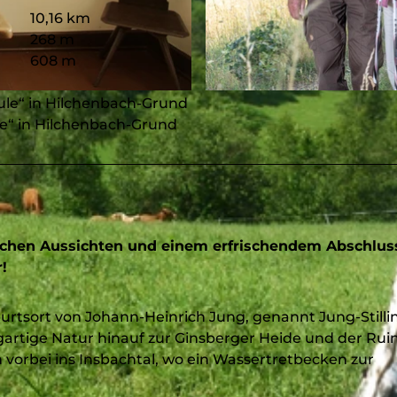
10,16 km
268 m
608 m
© Michael Bahr, Stadt Hilchenbach |
CC-BY-SA
ule“ in Hilchenbach-Grund
le“ in Hilchenbach-Grund
ichen Aussichten und einem erfrischendem Abschlus
!
sort von Johann-Heinrich Jung, genannt Jung-Stilli
igartige Natur hinauf zur Ginsberger Heide und der Rui
 vorbei ins Insbachtal, wo ein Wassertretbecken zur