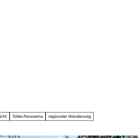
dern
ahren
ck
icht
Tolles Panorama
regionaler Wanderweg
vergnüg
ugsziele
ck
adtouren