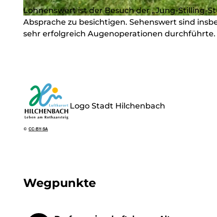
Lohnenswert ist der Besuch der „Jung-Stilling-S
Absprache zu besichtigen. Sehenswert sind insbe
© Stadt Hilchenbach, Stadt Hilchenbach |
CC-BY-SA
sehr erfolgreich Augenoperationen durchführte. 
Logo Stadt Hilchenbach
©
CC-BY-SA
Wegpunkte