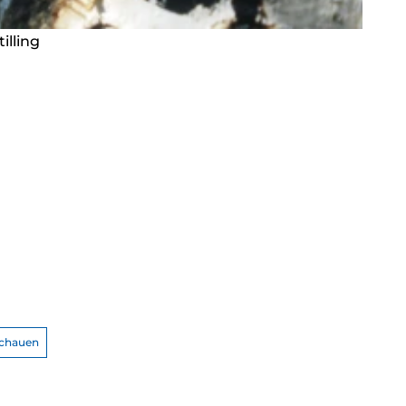
illing
schauen