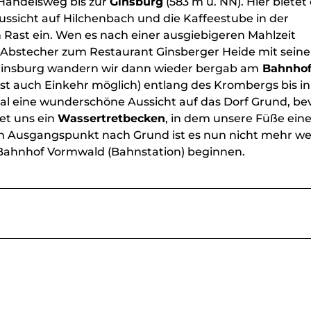
 Handelsweg bis zur
Ginsburg
(583 m ü. NN). Hier bietet
ussicht auf Hilchenbach und die Kaffeestube in der
Rast ein. Wen es nach einer ausgiebigeren Mahlzeit
en Abstecher zum Restaurant Ginsberger Heide mit sein
insburg wandern wir dann wieder bergab am
Bahnho
t auch Einkehr möglich) entlang des Krombergs bis in
mal eine wunderschöne Aussicht auf das Dorf Grund, be
et uns ein
Wassertretbecken
, in dem unsere Füße ein
 Ausgangspunkt nach Grund ist es nun nicht mehr wei
Bahnhof Vormwald (Bahnstation) beginnen.