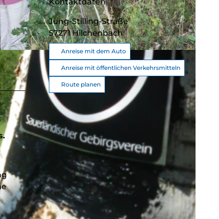
Kontaktdaten
Jung-Stilling-Straße
57271
Hilchenbach
Anreise mit dem Auto
Anreise mit öffentlichen Verkehrsmitteln
Route planen
s.
ng
ne