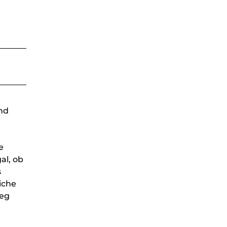
nd
,
e
al, ob
s
iche
weg