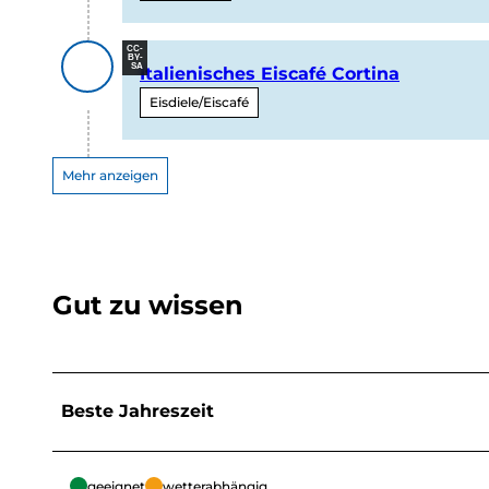
CC-
BY-
SA
Italienisches Eiscafé Cortina
Eisdiele/Eiscafé
Mehr anzeigen
Gut zu wissen
Beste Jahreszeit
geeignet
wetterabhängig