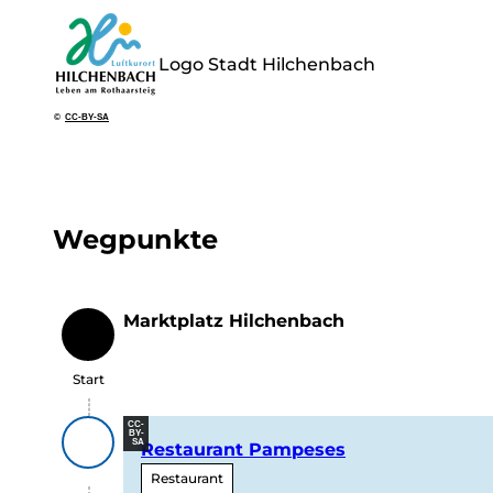
Logo Stadt Hilchenbach
©
CC-BY-SA
Wegpunkte
Marktplatz Hilchenbach
Start
Start
CC-
BY-
SA
Restaurant Pampeses
Restaurant