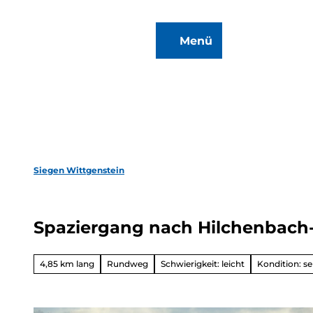
Z
u
Menü
m
Zur
Merkzettel
Suche
I
Karte
n
h
a
l
t
Siegen Wittgenstein
Wan
&
Spaziergang nach Hilchenbach
Radf
Überbli
4,85 km lang
Rundweg
Schwierigkeit: leicht
Kondition: se
Winter
Ausfl
en
Überbli
Motorr