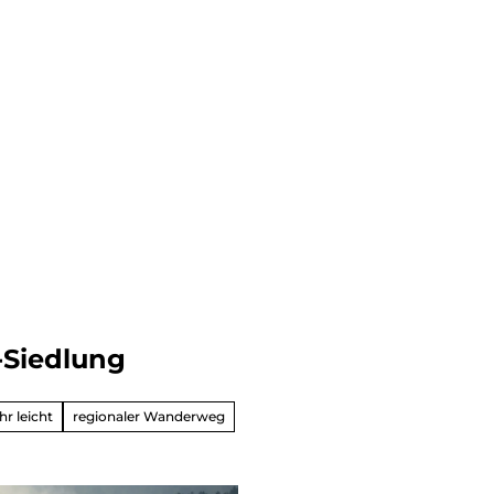
dern
-Siedlung
ahren
ck
hr leicht
regionaler Wanderweg
vergnüg
ugsziele
ck
adtouren