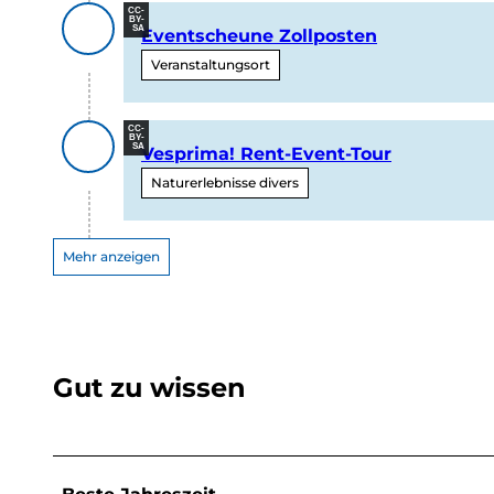
CC-
BY-
SA
Eventscheune Zollposten
Veranstaltungsort
CC-
BY-
SA
Vesprima! Rent-Event-Tour
Naturerlebnisse divers
Mehr anzeigen
Gut zu wissen