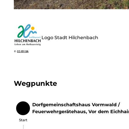
© Susanne Träger, Stadt Hilchenbach |
CC-BY-SA
Logo Stadt Hilchenbach
©
CC-BY-SA
Wegpunkte
Dorfgemeinschaftshaus Vormwald /
Start
Feuerwehrgerätehaus, Vor dem Eichhai
Start