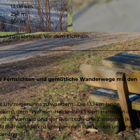
13,08 km
298 m
501 m
© Susanne Träger, Stadt Hilchenbach |
CC-BY-SA
wehrgerätehaus, Vor dem Eichhain
iche Fernsichten und gemütliche Wanderwege mit den
 Uhrzeigersinns zu wandern. Die 13,1 km lange
acken", dem "Wilhelm-Heide-Park", dem Hermann-Löns
hnhof Vormald und der Eventscheune Zollposten (kein
e Sitzbänke laden zu entspannten Pausen ein und mach
derung.