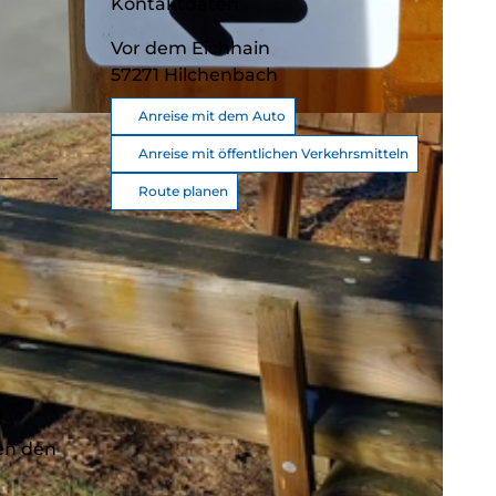
Kontaktdaten
Vor dem Eichhain
57271
Hilchenbach
Anreise mit dem Auto
Anreise mit öffentlichen Verkehrsmitteln
Route planen
-
e
en den