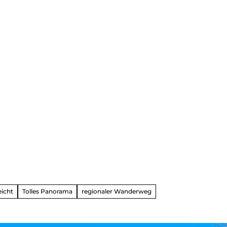
dern
ahren
ck
eicht
Tolles Panorama
regionaler Wanderweg
vergnüg
ugsziele
ck
adtouren