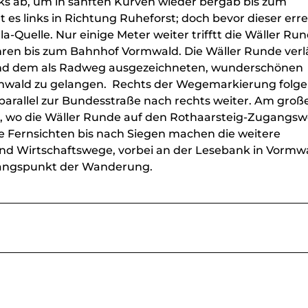
ks ab, um in sanften Kurven wieder bergab bis zum
 links in Richtung Ruheforst; doch bevor dieser erre
la-Quelle. Nur einige Meter weiter trifftt die Wäller Ru
ren bis zum Bahnhof Vormwald. Die Wäller Runde verl
 und dem als Radweg ausgezeichneten, wunderschönen
rmwald zu gelangen. Rechts der Wegemarkierung folg
arallel zur Bundesstraße nach rechts weiter. Am groß
he, wo die Wäller Runde auf den Rothaarsteig-Zugangs
e Fernsichten bis nach Siegen machen die weitere
d Wirtschaftswege, vorbei an der Lesebank in Vormwa
angspunkt der Wanderung.