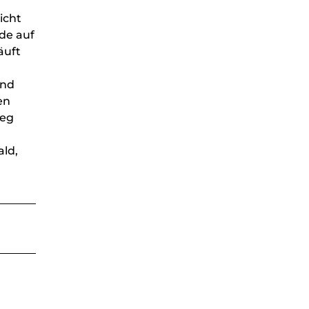
icht
nde auf
äuft
end
en
weg
ld,