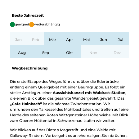
Beste Jahreszeit
geeignet
wetterabhängig
Jan
Feb
Mär
Apr
Mai
Jun
Jul
Aug
Sep
Okt
Nov
Dez
Wegbeschreibung
Die erste Etappe des Weges führt uns über die Ederbrücke,
entlang einem Quellgebiet mit einer Baumgruppe. Es folgt ein
steiler Anstieg zu einer
Aussichtskanzel mit Waldrast-Station
,
die einen Blick über das gesamte Wandergebiet gewährt. Das
„Cafe Hainbach“
ist die nächste Zwischenstation. Wir
umrunden den Talkessel des Mühlbachtales und treffen auf eine
Herde des seltenen Roten Wittgensteiner Höhenviehs. Mit Blick
zum Oberen Hüttental in Schwarzenau laufen wir weiter.
Wir blicken auf das Biotop Magertrift und eine Weide mit
Galloway-Rindern. Vorbei geht es an ehemaligen Steinbrüchen,