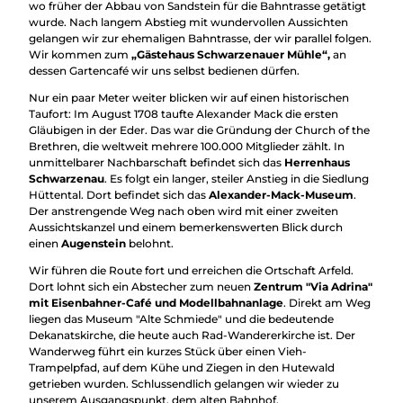
wo früher der Abbau von Sandstein für die Bahntrasse getätigt
wurde. Nach langem Abstieg mit wundervollen Aussichten
gelangen wir zur ehemaligen Bahntrasse, der wir parallel folgen.
Wir kommen zum
„Gästehaus Schwarzenauer Mühle“,
an
dessen Gartencafé wir uns selbst bedienen dürfen.
Nur ein paar Meter weiter blicken wir auf einen historischen
Taufort: Im August 1708 taufte Alexander Mack die ersten
Gläubigen in der Eder. Das war die Gründung der Church of the
Brethren, die weltweit mehrere 100.000 Mitglieder zählt. In
unmittelbarer Nachbarschaft befindet sich das
Herrenhaus
Schwarzenau
. Es folgt ein langer, steiler Anstieg in die Siedlung
Hüttental. Dort befindet sich das
Alexander-Mack-Museum
.
Der anstrengende Weg nach oben wird mit einer zweiten
Aussichtskanzel und einem bemerkenswerten Blick durch
einen
Augenstein
belohnt.
Wir führen die Route fort und erreichen die Ortschaft Arfeld.
Dort lohnt sich ein Abstecher zum neuen
Zentrum "Via Adrina"
mit Eisenbahner-Café und Modellbahnanlage
. Direkt am Weg
liegen das Museum "Alte Schmiede" und die bedeutende
Dekanatskirche, die heute auch Rad-Wandererkirche ist. Der
Wanderweg führt ein kurzes Stück über einen Vieh-
Trampelpfad, auf dem Kühe und Ziegen in den Hutewald
getrieben wurden. Schlussendlich gelangen wir wieder zu
unserem Ausgangspunkt, dem alten Bahnhof.