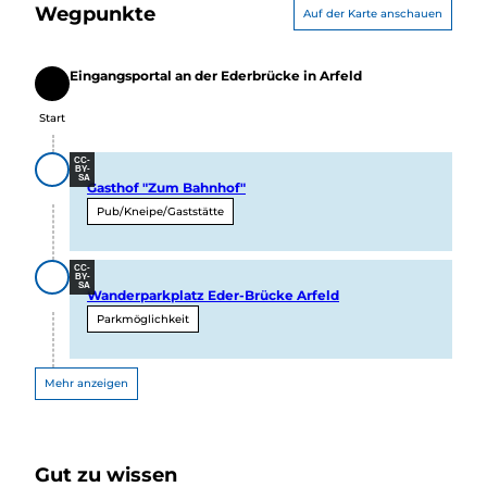
Wegpunkte
Auf der Karte anschauen
Eingangsportal an der Ederbrücke in Arfeld
Start
Start
CC-
BY-
SA
Gasthof "Zum Bahnhof"
Pub/Kneipe/Gaststätte
CC-
BY-
SA
Wanderparkplatz Eder-Brücke Arfeld
Parkmöglichkeit
Mehr anzeigen
Gut zu wissen