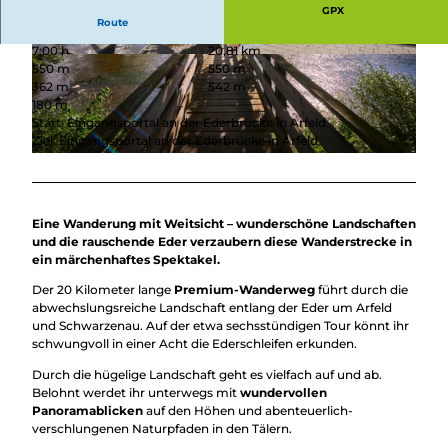
Überblick
GPX
Camping &
Route
Nachhaltig
Wohnmobil
7:00 h
20,81 km
bei uns
Trekkingplätze
© Klaus-Peter Kappest, Touristikverband Sieger
© Klaus-Peter Kappest , Touristikverband Siege
550 m
550 m
unterwegs
land-Wittgenstein e.V. |
CC-BY-SA
rland-Wittgenstein e.V. |
CC-BY-SA
362 m
542 m
180 m
Start: Eingangsportal an der Ederbrücke in Arfeld
Ziel: Eingangsportal an der Ederbrücke in Arfeld
© Klaus-Peter Kappest, Touristikverband Siegerland-Wittgenstein e.V. |
CC-BY-SA
Eine Wanderung mit Weitsicht – wunderschöne Landschaften
und die rauschende Eder verzaubern diese Wanderstrecke in
ein märchenhaftes Spektakel.
Der 20 Kilometer lange
Premium-Wanderweg
führt durch die
abwechslungsreiche Landschaft entlang der Eder um Arfeld
und Schwarzenau. Auf der etwa sechsstündigen Tour könnt ihr
schwungvoll in einer Acht die Ederschleifen erkunden.
Durch die hügelige Landschaft geht es vielfach auf und ab.
Belohnt werdet ihr unterwegs mit
wundervollen
Panoramablicken
auf den Höhen und abenteuerlich-
verschlungenen Naturpfaden in den Tälern.